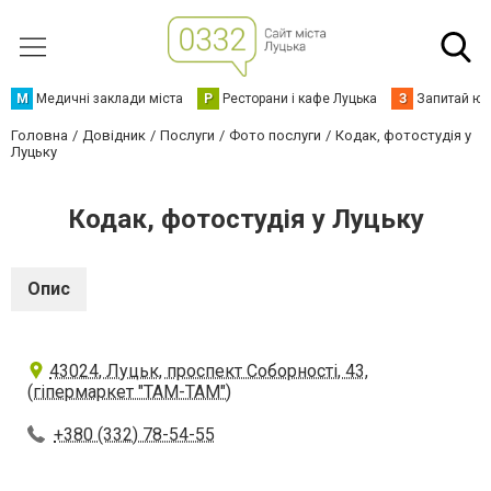
М
Медичні заклади міста
Р
Ресторани і кафе Луцька
З
Запитай юр
Головна
Довідник
Послуги
Фото послуги
Кодак, фотостудія у
Луцьку
Кодак, фотостудія у Луцьку
Опис
43024, Луцьк, проспект Соборності, 43,
(гіпермаркет "ТАМ-ТАМ")
+380 (332) 78-54-55