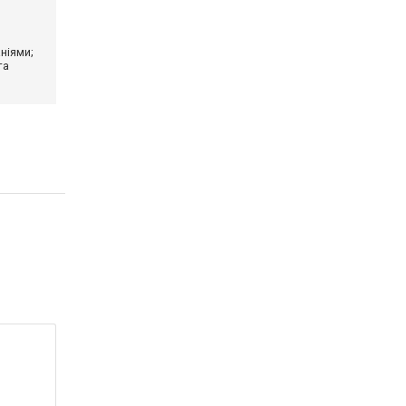
ніями;
та