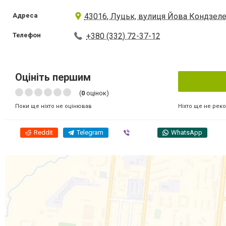
Адреса
43016, Луцьк, вулиця Йова Кондзеле
Телефон
+380 (332) 72-37-12
Оцініть першим
(
0
оцінок)
Ніхто ще не рек
Поки ще ніхто не оцінював
Reddit
Telegram
Viber
WhatsApp