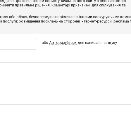
досвід або враження іншим користувачам нашого сайту з обов'язковою
ийняти правильне рішення. Коментарі призначені для спілкування та
гроз або образ; безпосереднє порівняння з іншими конкуруючими компа
 її послуги; розміщення посилань на сторонні інтернет-ресурси; реклама 
або
Авторизуйтесь
для написання відгуку