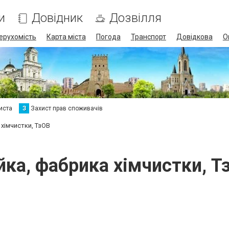
и
Довідник
Дозвілля
ерухомість
Карта міста
Погода
Транспорт
Довідкова
О
иста
З
Захист прав споживачів
 хімчистки, ТзОВ
йка, фабрика хімчистки, Т