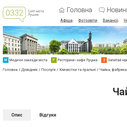
Головна
Новин
Афіша
Фотозвіти
Вакансії
Н
М
Медичні заклади міста
Р
Ресторани і кафе Луцька
З
Запитай юр
Головна
Довідник
Послуги
Хімчистки та пральні
Чайка, фабрика
Ча
Опис
Відгуки