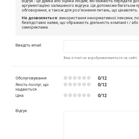
Відгук - це думка або оцінка людей, які бажають передати 
аргументацією залишеного відгука. Це допоможе багатьом пр
обговорення, а також для роз'яснення питань, що цікавлять.
Не дозволяється:
використання ненормативної лексики, по
безпідставні заяви, що ображають діяльність компанії і / або
самореклама.
Введіть email:
Ваш e-mail не відображатиметься на сайті
Обслуговування
0/12
Якість послуг, що
0/12
надаються
Ціна
0/12
Відгук: