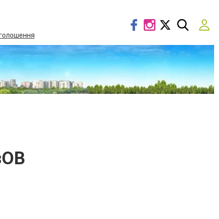
голошення
зОВ