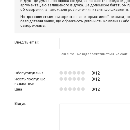
Відгук - це думка або оцінка людей, які бажають передати 
аргументацією залишеного відгука. Це допоможе багатьом пр
обговорення, а також для роз'яснення питань, що цікавлять.
Не дозволяється:
використання ненормативної лексики, по
безпідставні заяви, що ображають діяльність компанії і / або
самореклама.
Введіть email:
Ваш e-mail не відображатиметься на сайті
Обслуговування
0/12
Якість послуг, що
0/12
надаються
Ціна
0/12
Відгук: