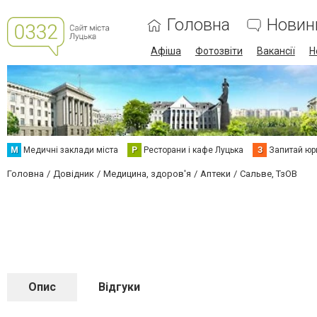
Головна
Новин
Афіша
Фотозвіти
Вакансії
Н
М
Медичні заклади міста
Р
Ресторани і кафе Луцька
З
Запитай юр
Головна
Довідник
Медицина, здоров'я
Аптеки
Сальве, ТзОВ
Опис
Відгуки