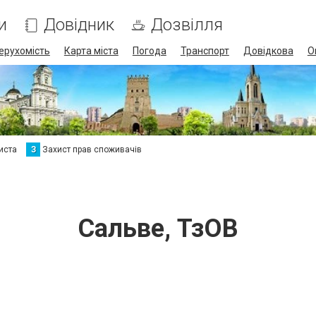
и
Довідник
Дозвілля
ерухомість
Карта міста
Погода
Транспорт
Довідкова
О
иста
З
Захист прав споживачів
Сальве, ТзОВ