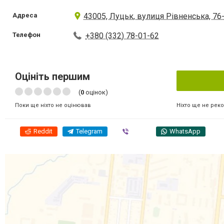
Адреса
43005, Луцьк, вулиця Рівненська, 76
Телефон
+380 (332) 78-01-62
Оцініть першим
(
0
оцінок)
Ніхто ще не рек
Поки ще ніхто не оцінював
Reddit
Telegram
Viber
WhatsApp