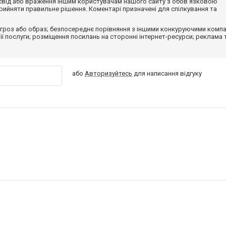
досвід або враження іншим користувачам нашого сайту з обов'язковою
ийняти правильне рішення. Коментарі призначені для спілкування та
гроз або образ; безпосереднє порівняння з іншими конкуруючими компа
 її послуги; розміщення посилань на сторонні інтернет-ресурси; реклама 
або
Авторизуйтесь
для написання відгуку