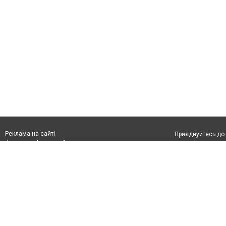
Реклама на сайті
Приєднуйтесь до 
Франшиза "CitySites"
З питань реклами:
Допускається цит
rek@citysites.ua
обов'язкового по
відкритого для по
якості джерела. 
Матеріали з плаш
"Політичні новини