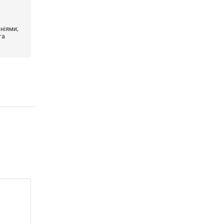
ніями;
та