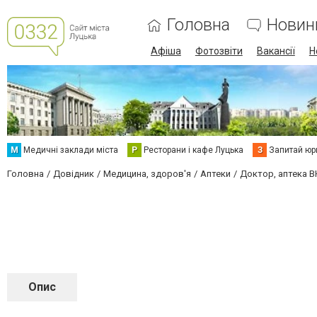
Головна
Новин
Афіша
Фотозвіти
Вакансії
Н
М
Медичні заклади міста
Р
Ресторани і кафе Луцька
З
Запитай юр
Головна
Довідник
Медицина, здоров'я
Аптеки
Доктор, аптека 
Опис