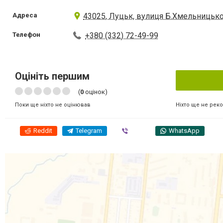
Адреса
43025, Луцьк, вулиця Б.Хмельницько
Телефон
+380 (332) 72-49-99
Оцініть першим
(
0
оцінок)
Ніхто ще не рек
Поки ще ніхто не оцінював
Reddit
Telegram
Viber
WhatsApp