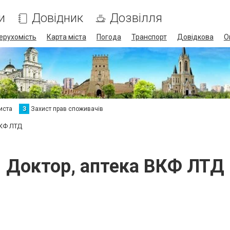
и
Довідник
Дозвілля
ерухомість
Карта міста
Погода
Транспорт
Довідкова
О
иста
З
Захист прав споживачів
ВКФ ЛТД
Доктор, аптека ВКФ ЛТД