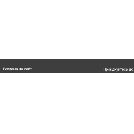
Реклама на сайті
Приєднуйтесь до 
Франшиза "CitySites"
З питань реклами:
Допускається цит
rek@citysites.ua
обов'язкового по
відкритого для по
якості джерела. 
Матеріали з плаш
"Політичні новини
Політика конфіде