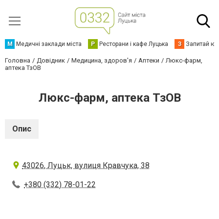
М
Медичні заклади міста
Р
Ресторани і кафе Луцька
З
Запитай юр
Головна
Довідник
Медицина, здоров'я
Аптеки
Люкс-фарм,
аптека ТзОВ
Люкс-фарм, аптека ТзОВ
Опис
43026, Луцьк, вулиця Кравчука, 38
+380 (332) 78-01-22