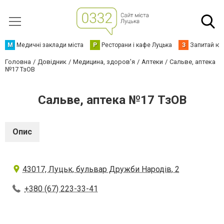
М
Медичні заклади міста
Р
Ресторани і кафе Луцька
З
Запитай юр
Головна
Довідник
Медицина, здоров'я
Аптеки
Сальве, аптека
№17 ТзОВ
Сальве, аптека №17 ТзОВ
Опис
43017, Луцьк, бульвар Дружби Народів, 2
+380 (67) 223-33-41