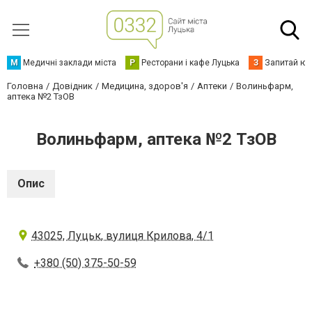
М
Медичні заклади міста
Р
Ресторани і кафе Луцька
З
Запитай юр
Головна
Довідник
Медицина, здоров'я
Аптеки
Волиньфарм,
аптека №2 ТзОВ
Волиньфарм, аптека №2 ТзОВ
Опис
43025, Луцьк, вулиця Крилова, 4/1
+380 (50) 375-50-59