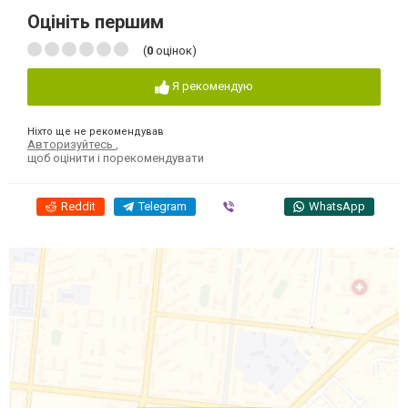
Оцініть першим
(
0
оцінок)
Я рекомендую
Ніхто ще не рекомендував
Авторизуйтесь
,
щоб оцінити і порекомендувати
Reddit
Telegram
Viber
WhatsApp