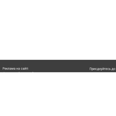
Реклама на сайті
Приєднуйтесь до 
Франшиза "CitySites"
З питань реклами:
Допускається цит
rek@citysites.ua
обов'язкового по
відкритого для по
якості джерела. 
Матеріали з плаш
"Політичні новини