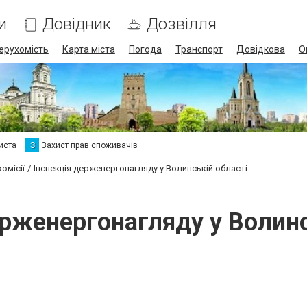
и
Довідник
Дозвілля
ерухомість
Карта міста
Погода
Транспорт
Довідкова
О
иста
З
Захист прав споживачів
комісії
Інспекція держенергонагляду у Волинській області
ерженергонагляду у Волинс