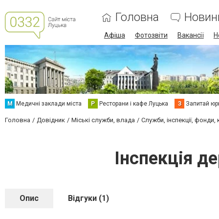
Головна
Новин
Афіша
Фотозвіти
Вакансії
Н
М
Медичні заклади міста
Р
Ресторани і кафе Луцька
З
Запитай юр
Головна
Довідник
Міські служби, влада
Служби, інспекції, фонди, 
Інспекція д
Опис
Відгуки (1)