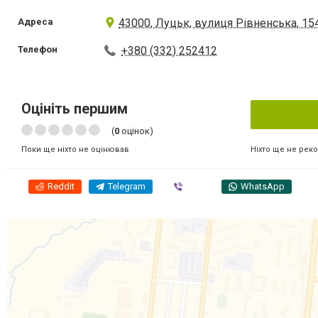
Адреса
43000, Луцьк, вулиця Рівненська, 15
Телефон
+380 (332) 252412
Оцініть першим
(
0
оцінок)
Ніхто ще не рек
Поки ще ніхто не оцінював
Reddit
Telegram
Viber
WhatsApp