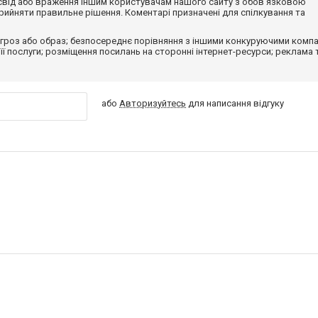
досвід або враження іншим користувачам нашого сайту з обов'язковою
ийняти правильне рішення. Коментарі призначені для спілкування та
гроз або образ; безпосереднє порівняння з іншими конкуруючими компа
 її послуги; розміщення посилань на сторонні інтернет-ресурси; реклама 
або
Авторизуйтесь
для написання відгуку