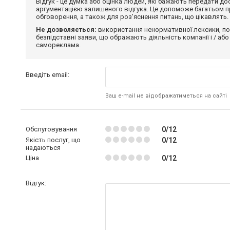
Відгук - це думка або оцінка людей, які бажають передати 
аргументацією залишеного відгука. Це допоможе багатьом пр
обговорення, а також для роз'яснення питань, що цікавлять.
Не дозволяється:
використання ненормативної лексики, по
безпідставні заяви, що ображають діяльність компанії і / або
самореклама.
Введіть email:
Ваш e-mail не відображатиметься на сайті
Обслуговування
0/12
Якість послуг, що
0/12
надаються
Ціна
0/12
Відгук: