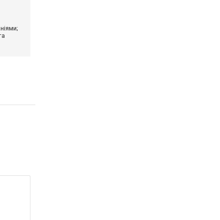
ніями;
та