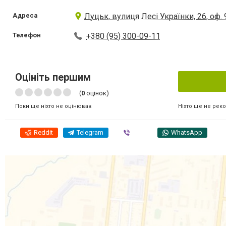
Адреса
Луцьк, вулиця Лесі Українки, 26, оф. 
Телефон
+380 (95) 300-09-11
Оцініть першим
(
0
оцінок)
Ніхто ще не рек
Поки ще ніхто не оцінював
Reddit
Telegram
Viber
WhatsApp