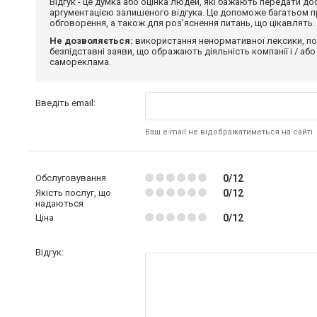
Відгук - це думка або оцінка людей, які бажають передати 
аргументацією залишеного відгука. Це допоможе багатьом пр
обговорення, а також для роз'яснення питань, що цікавлять.
Не дозволяється:
використання ненормативної лексики, по
безпідставні заяви, що ображають діяльність компанії і / або
самореклама.
Введіть email:
Ваш e-mail не відображатиметься на сайті
Обслуговування
0/12
Якість послуг, що
0/12
надаються
Ціна
0/12
Відгук: