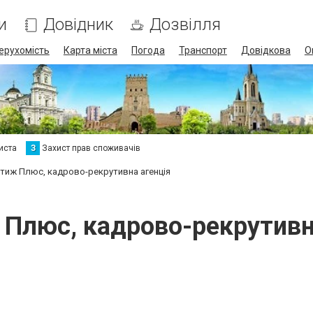
и
Довідник
Дозвілля
ерухомість
Карта міста
Погода
Транспорт
Довідкова
О
иста
З
Захист прав споживачів
тиж Плюс, кадрово-рекрутивна агенція
Плюс, кадрово-рекрутивн