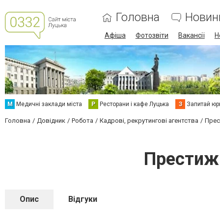
Головна
Новин
Афіша
Фотозвіти
Вакансії
Н
М
Медичні заклади міста
Р
Ресторани і кафе Луцька
З
Запитай юр
Головна
Довідник
Робота
Кадрові, рекрутингові агентства
Прес
Престиж 
Опис
Відгуки