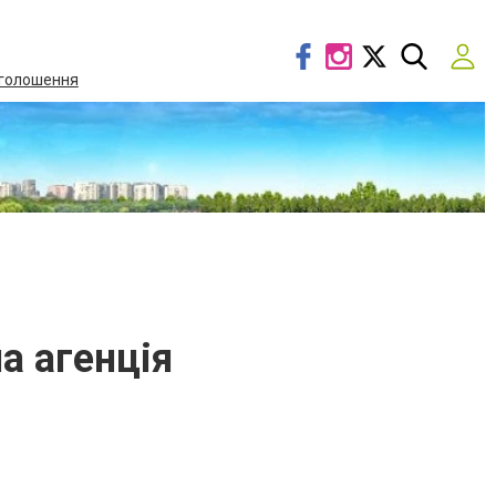
голошення
а агенція