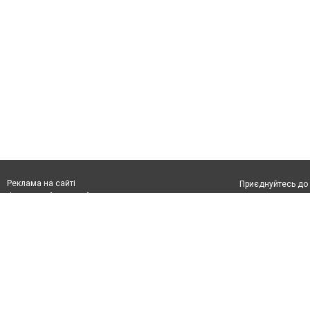
Реклама на сайті
Приєднуйтесь до 
Франшиза "CitySites"
З питань реклами:
Допускається цит
rek@citysites.ua
обов'язкового по
відкритого для по
якості джерела. 
Матеріали з плаш
"Політичні новини