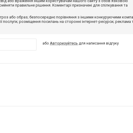
досвід або враження іншим користувачам нашого сайту з обов'язковою
ийняти правильне рішення. Коментарі призначені для спілкування та
гроз або образ; безпосереднє порівняння з іншими конкуруючими компа
 її послуги; розміщення посилань на сторонні інтернет-ресурси; реклама 
або
Авторизуйтесь
для написання відгуку