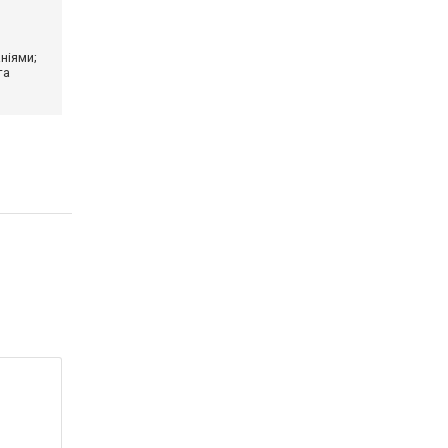
ніями;
та