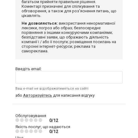
багатьом прийняти правильне рішення.
Коментарі призначені для спілкування та
обговорення, а також для роз'яснення питань, що
цікавлять.
Не дозволяється:
використання ненормативної
лексики, погроз або образ; безпосереднє
порівняння з іншими конкуруючими компаніями;
безпідставні заяви, що ображають діяльність
компанії і / або її послуги; розміщення посилань на
сторонні інтернет-ресурси; реклама та
самореклама.
Введіть email:
Ваш e-mail не відображатиметься на сайті
або
Авторизуйтесь
для написання відгуку
Обслуговування
0/12
Якість послуг, що надаються
0/12
Ціна