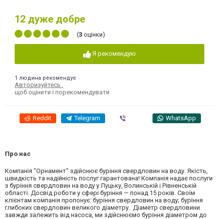
12
дуже добре
(
3
оцінки)
Я рекомендую
1 людина рекомендує
Авторизуйтесь
,
щоб оцінити і порекомендувати
Reddit
Telegram
Viber
WhatsApp
Про нас
Компанія "Орнамент" здійснює буріння свердловин на воду. Якість,
швидкість та надійність послуг гарантована! Компанія надає послуги
з буріння свердловин на воду у Луцьку, Волинській і Рівненській
області. Досвід роботи у сфері буріння — понад 15 років. Своїм
клієнтам компанія пропонує: буріння свердловин на воду; буріння
глибоких свердловин великого діаметру. Діаметр свердловини
завжди залежить від насоса, ми здійснюємо буріння діаметром до