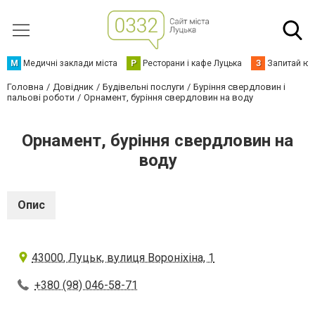
М
Медичні заклади міста
Р
Ресторани і кафе Луцька
З
Запитай юр
Головна
Довідник
Будівельні послуги
Буріння свердловин і
пальові роботи
Орнамент, буріння свердловин на воду
Орнамент, буріння свердловин на
воду
Опис
43000, Луцьк, вулиця Вороніхіна, 1
+380 (98) 046-58-71