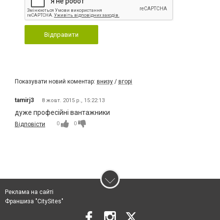
Відправити
Показувати новий коментар:
внизу
/
вгорі
tamirj3
8 жовт. 2015 р., 15:22:13
дуже професійні вантажники
0
0
Відповісти
Реклама на сайті
Франшиза "CitySites"