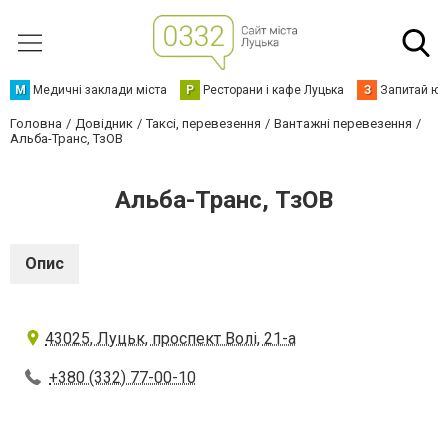
М
Медичні заклади міста
Р
Ресторани і кафе Луцька
З
Запитай юр
Головна
Довідник
Таксі, перевезення
Вантажні перевезення
Альба-Транс, ТзОВ
Альба-Транс, ТзОВ
Опис
43025, Луцьк, проспект Волі, 21-а
+380 (332) 77-00-10