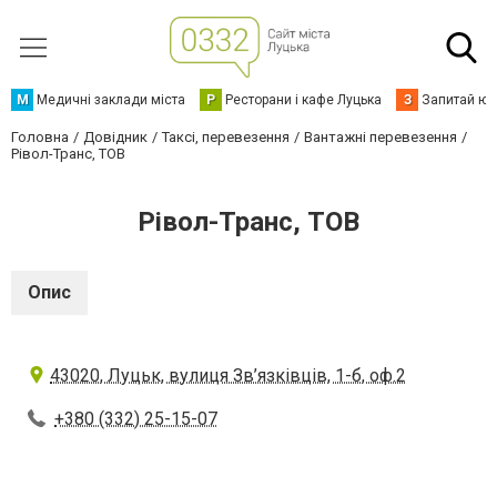
М
Медичні заклади міста
Р
Ресторани і кафе Луцька
З
Запитай юр
Головна
Довідник
Таксі, перевезення
Вантажні перевезення
Рівол-Транс, ТОВ
Рівол-Транс, ТОВ
Опис
43020, Луцьк, вулиця Зв’язківців, 1-б, оф.2
+380 (332) 25-15-07