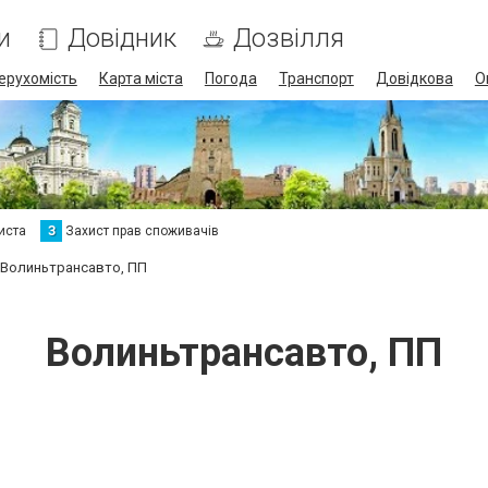
и
Довідник
Дозвілля
ерухомість
Карта міста
Погода
Транспорт
Довідкова
О
иста
З
Захист прав споживачів
Волиньтрансавто, ПП
Волиньтрансавто, ПП