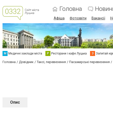
Головна
Новин
Афіша
Фотозвіти
Вакансії
Н
М
Медичні заклади міста
Р
Ресторани і кафе Луцька
З
Запитай юр
Головна
Довідник
Таксі, перевезення
Пасажирські перевезення
Опис