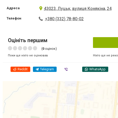
Адреса
43023, Луцьк, вулиця Конякіна, 24
Телефон
+380 (332) 78-80-02
Оцініть першим
(
0
оцінок)
Ніхто ще не рек
Поки ще ніхто не оцінював
Reddit
Telegram
Viber
WhatsApp