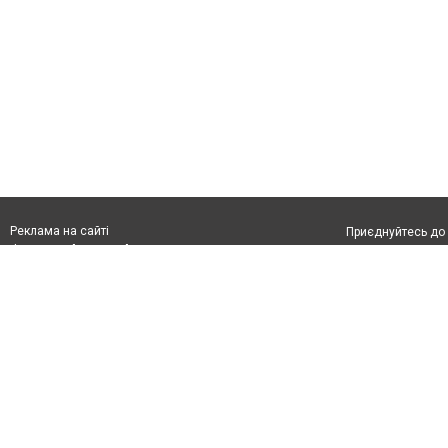
Реклама на сайті
Приєднуйтесь до 
Франшиза "CitySites"
З питань реклами:
Допускається цит
rek@citysites.ua
обов'язкового по
відкритого для по
якості джерела. 
Матеріали з плаш
"Політичні новини
Політика конфіде