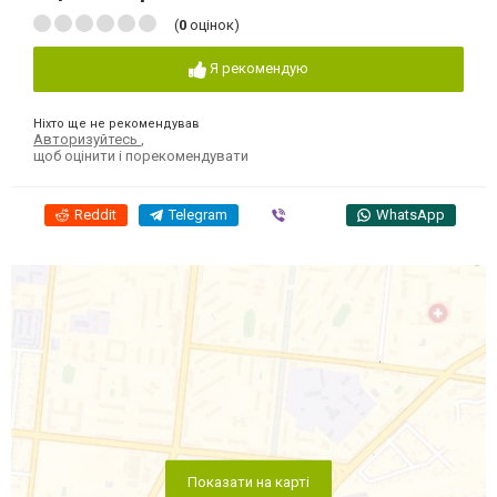
(
0
оцінок)
Я рекомендую
Ніхто ще не рекомендував
Авторизуйтесь
,
щоб оцінити і порекомендувати
Reddit
Telegram
Viber
WhatsApp
Показати на карті