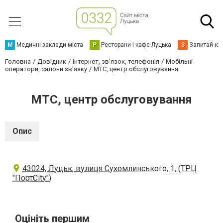
М
Медичні заклади міста
Р
Ресторани і кафе Луцька
З
Запитай юр
Головна
Довідник
Інтернет, зв'язок, телефонія
Мобільні
оператори, салони зв'язку
МТС, центр обслуговування
МТС, центр обслуговування
Опис
43024, Луцьк, вулиця Сухомлинського, 1, (ТРЦ
"ПортCity")
Оцініть першим