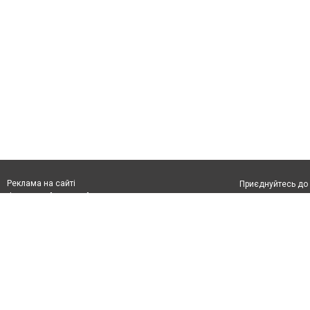
Реклама на сайті
Приєднуйтесь до 
Франшиза "CitySites"
З питань реклами:
Допускається цит
rek@citysites.ua
обов'язкового по
відкритого для по
якості джерела. 
Матеріали з плаш
"Політичні новини