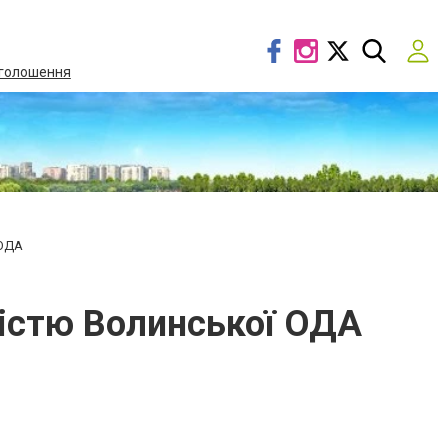
голошення
 ОДА
кістю Волинської ОДА