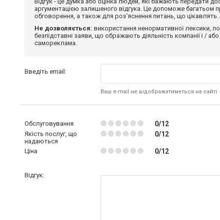
Відгук - це думка або оцінка людей, які бажають передати 
аргументацією залишеного відгука. Це допоможе багатьом пр
обговорення, а також для роз'яснення питань, що цікавлять.
Не дозволяється:
використання ненормативної лексики, по
безпідставні заяви, що ображають діяльність компанії і / або
самореклама.
Введіть email:
Ваш e-mail не відображатиметься на сайті
Обслуговування
0/12
Якість послуг, що
0/12
надаються
Ціна
0/12
Відгук: