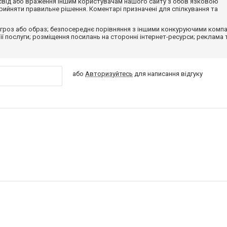
досвід або враження іншим користувачам нашого сайту з обов'язковою
ийняти правильне рішення. Коментарі призначені для спілкування та
гроз або образ; безпосереднє порівняння з іншими конкуруючими компа
 її послуги; розміщення посилань на сторонні інтернет-ресурси; реклама 
або
Авторизуйтесь
для написання відгуку