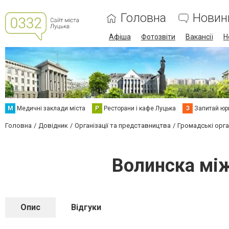
Головна
Новин
Афіша
Фотозвіти
Вакансії
Н
М
Медичні заклади міста
Р
Ресторани і кафе Луцька
З
Запитай юр
Головна
Довідник
Організації та представництва
Громадські орган
Волинска мі
Опис
Відгуки