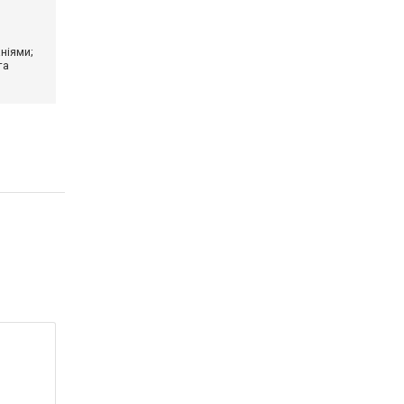
ніями;
та