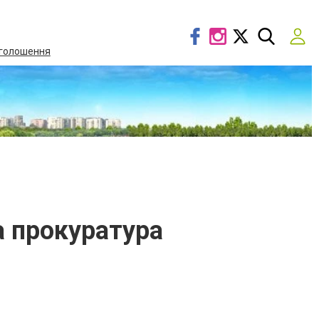
голошення
 прокуратура