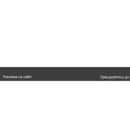
Реклама на сайті
Приєднуйтесь до 
Франшиза "CitySites"
З питань реклами:
Допускається цит
rek@citysites.ua
обов'язкового по
відкритого для по
якості джерела. 
Матеріали з плаш
"Політичні новини