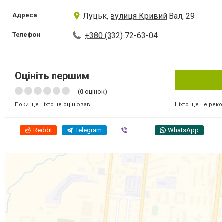
Адреса
Луцьк, вулиця Кривий Вал, 29
Телефон
+380 (332) 72-63-04
Оцініть першим
(
0
оцінок)
Ніхто ще не рек
Поки ще ніхто не оцінював
Reddit
Telegram
Viber
WhatsApp