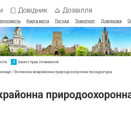
и
Довідник
Дозвілля
ерухомість
Карта міста
Погода
Транспорт
Довідкова
О
иста
З
Захист прав споживачів
ізації
Волинска міжрайонна природоохоронна прокуратура
жрайонна природоохоронна