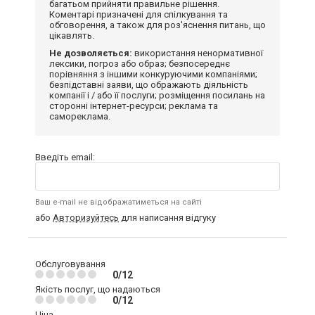
багатьом прийняти правильне рішення.
Коментарі призначені для спілкування та
обговорення, а також для роз'яснення питань, що
цікавлять.
Не дозволяється:
використання ненормативної
лексики, погроз або образ; безпосереднє
порівняння з іншими конкуруючими компаніями;
безпідставні заяви, що ображають діяльність
компанії і / або її послуги; розміщення посилань на
сторонні інтернет-ресурси; реклама та
самореклама.
Введіть email:
Ваш e-mail не відображатиметься на сайті
або
Авторизуйтесь
для написання відгуку
Обслуговування
0/12
Якість послуг, що надаються
0/12
Ціна