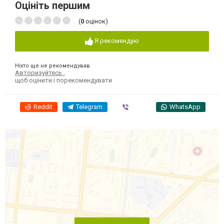
Оцініть першим
(
0
оцінок)
Я рекомендую
Ніхто ще не рекомендував
Авторизуйтесь
,
щоб оцінити і порекомендувати
Reddit
Telegram
Viber
WhatsApp