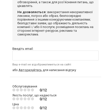
обговорення, а також для роз'яснення питань, що
цікавлять.
Не дозволяється:
використання ненормативної
лексики, погроз або образ; безпосереднє
порівняння з іншими конкуруючими компаніями;
безпідставні заяви, що ображають діяльність
компанії і / або її послуги; розміщення посилань на
сторонні інтернет-ресурси; реклама та
самореклама.
Введіть email:
Ваш e-mail не відображатиметься на сайті
або
Авторизуйтесь
для написання відгуку
Обслуговування
0/12
Якість послуг, що надаються
0/12
Ціна
0/12