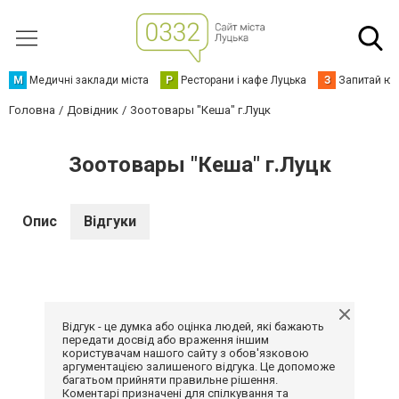
М
Медичні заклади міста
Р
Ресторани і кафе Луцька
З
Запитай юр
Головна
Довідник
Зоотовары "Кеша" г.Луцк
Зоотовары "Кеша" г.Луцк
Опис
Відгуки
Відгук - це думка або оцінка людей, які бажають
передати досвід або враження іншим
користувачам нашого сайту з обов'язковою
аргументацією залишеного відгука. Це допоможе
багатьом прийняти правильне рішення.
Коментарі призначені для спілкування та