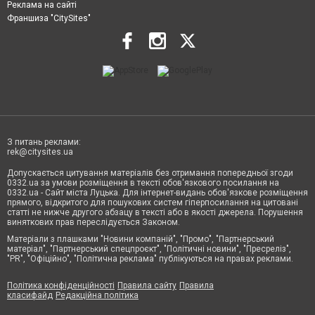
Реклама на сайті
Франшиза "CitySites"
З питань реклами:
rek@citysites.ua
Допускається цитування матеріалів без отримання попередньої згоди
0332.ua за умови розміщення в тексті обов'язкового посилання на
0332.ua - Сайт міста Луцька. Для інтернет-видань обов'язкове розміщення
прямого, відкритого для пошукових систем гіперпосилання на цитовані
статті не нижче другого абзацу в тексті або в якості джерела. Порушення
виняткових прав переслідується Законом.
Матеріали з плашками "Новини компаній", "Промо", "Партнерський
матеріал", "Партнерський спецпроєкт", "Політичні новини", "Пресреліз",
"PR", "Офіційно", "Політична реклама" публікуються на правах реклами.
Політика конфіденційності
Правила сайту
Правила
класифайд
Редакційна політика