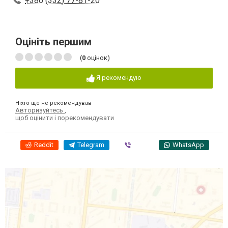
+380 (332) 77-81-20
Оцініть першим
(
0
оцінок)
Я рекомендую
Ніхто ще не рекомендував
Авторизуйтесь
,
щоб оцінити і порекомендувати
Reddit
Telegram
Viber
WhatsApp