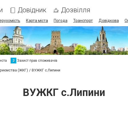
и
Довідник
Дозвілля
ерухомість
Карта міста
Погода
Транспорт
Довідкова
О
иста
З
Захист прав споживачів
приємства (ЖКГ)
ВУЖКГ с.Липини
ВУЖКГ с.Липини