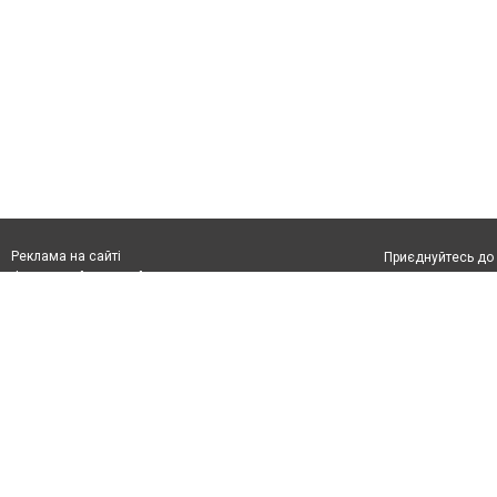
Реклама на сайті
Приєднуйтесь до 
Франшиза "CitySites"
З питань реклами:
Допускається цит
rek@citysites.ua
обов'язкового по
відкритого для по
якості джерела. 
Матеріали з плаш
"Політичні новини
Політика конфіде