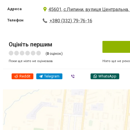
Адреса
45601, с.Липини, вулиця Центральна,
Телефон
+380 (332) 79-76-16
Оцініть першим
(
0
оцінок)
Ніхто ще не рек
Поки ще ніхто не оцінював
Reddit
Telegram
Viber
WhatsApp