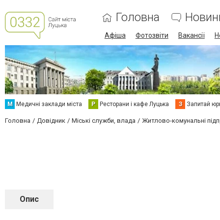
Головна
Новин
Афіша
Фотозвіти
Вакансії
Н
М
Медичні заклади міста
Р
Ресторани і кафе Луцька
З
Запитай юр
Головна
Довідник
Міські служби, влада
Житлово-комунальні під
Опис