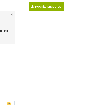
Це моє підприємство
ніями;
та