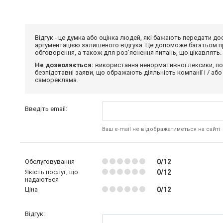
Відгук - це думка або оцінка людей, які бажають передати 
аргументацією залишеного відгука. Це допоможе багатьом пр
обговорення, а також для роз'яснення питань, що цікавлять.
Не дозволяється:
використання ненормативної лексики, по
безпідставні заяви, що ображають діяльність компанії і / або
самореклама.
Введіть email:
Ваш e-mail не відображатиметься на сайті
Обслуговування
0/12
Якість послуг, що
0/12
надаються
Ціна
0/12
Відгук: