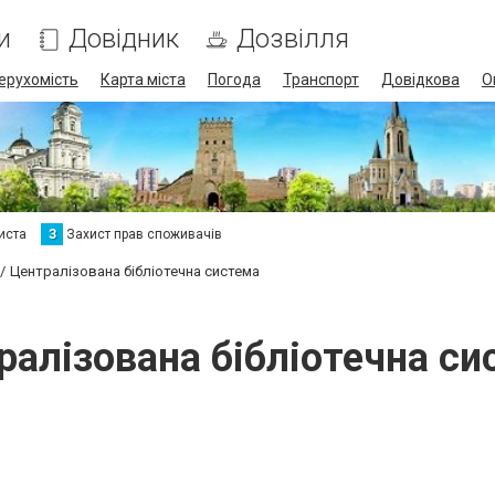
и
Довідник
Дозвілля
ерухомість
Карта міста
Погода
Транспорт
Довідкова
О
иста
З
Захист прав споживачів
Централізована бібліотечна система
ралізована бібліотечна си