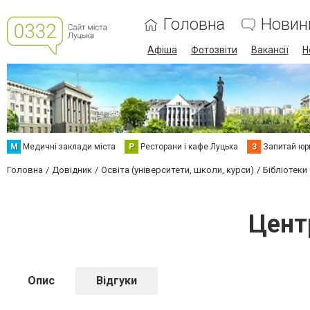
Головна
Новин
Афіша
Фотозвіти
Вакансії
Н
М
Медичні заклади міста
Р
Ресторани і кафе Луцька
З
Запитай юр
Головна
Довідник
Освіта (університети, школи, курси)
Бібліотеки
Цент
Опис
Відгуки