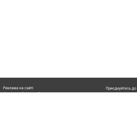
Реклама на сайті
Приєднуйтесь до 
Франшиза "CitySites"
З питань реклами:
Допускається цит
rek@citysites.ua
обов'язкового по
відкритого для по
якості джерела. 
Матеріали з плаш