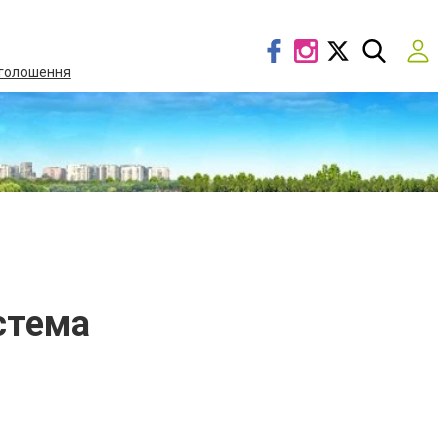
голошення
стема