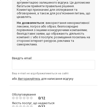
аргументацією залишеного відгука. Це допоможе
багатьом прийняти правильне рішення.
Коментарі призначені для спілкування та
обговорення, а також для роз'яснення питань, що
цікавлять.
Не дозволяється:
використання ненормативної
лексики, погроз або образ; безпосереднє
порівняння з іншими конкуруючими компаніями;
безпідставні заяви, що ображають діяльність
компанії і / або її послуги; розміщення посилань на
сторонні інтернет-ресурси; реклама та
самореклама.
Введіть email:
Ваш e-mail не відображатиметься на сайті
або
Авторизуйтесь
для написання відгуку
Обслуговування
0/12
Якість послуг, що надаються
0/12