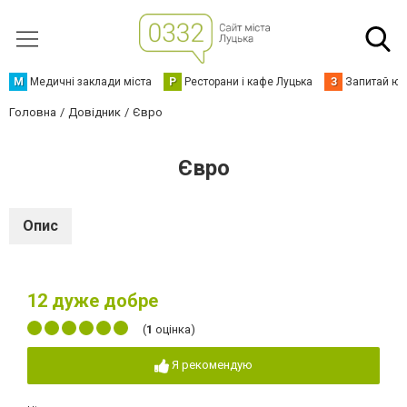
М
Медичні заклади міста
Р
Ресторани і кафе Луцька
З
Запитай юр
Головна
Довідник
Євро
Євро
Опис
12
дуже добре
(
1
оцінка)
Я рекомендую