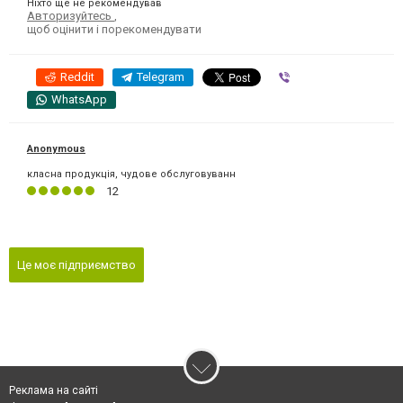
Ніхто ще не рекомендував
Авторизуйтесь
,
щоб оцінити і порекомендувати
Reddit
Telegram
Viber
WhatsApp
Anonymous
класна продукція, чудове обслуговуванн
12
Це моє підприємство
Реклама на сайті