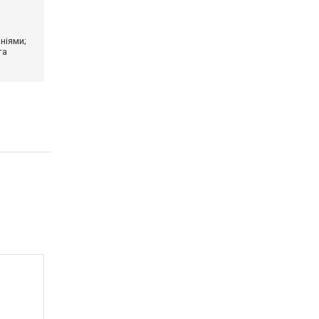
ніями;
та