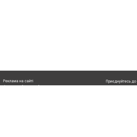
Реклама на сайті
Приєднуйтесь до 
Франшиза "CitySites"
З питань реклами:
Допускається цит
rek@citysites.ua
обов'язкового по
відкритого для по
якості джерела. 
Матеріали з плаш
"Політичні новини