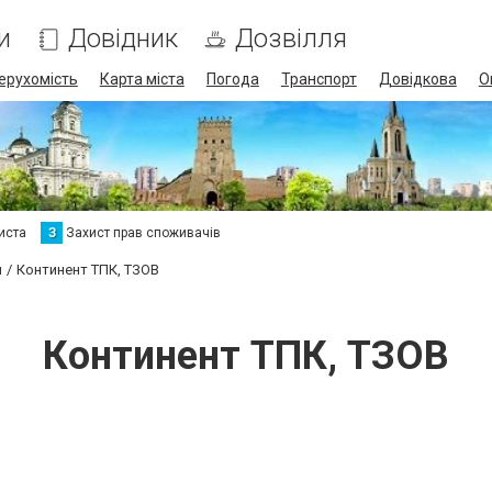
и
Довідник
Дозвілля
ерухомість
Карта міста
Погода
Транспорт
Довідкова
О
иста
З
Захист прав споживачів
и
Континент ТПК, ТЗОВ
Континент ТПК, ТЗОВ