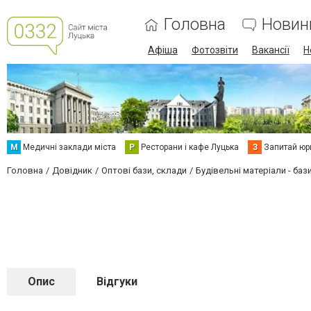
Головна
Новин
Афіша
Фотозвіти
Вакансії
Н
М
Медичні заклади міста
Р
Ресторани і кафе Луцька
З
Запитай юр
Головна
Довідник
Оптові бази, склади
Будівельні матеріали - баз
Опис
Відгуки