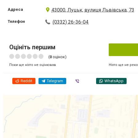
Адреса
43000, Луцьк, вулиця Львівська, 73
Телефон
(0332) 26-36-04
Оцініть першим
(
0
оцінок)
Ніхто ще не рек
Поки ще ніхто не оцінював
Reddit
Telegram
Viber
WhatsApp