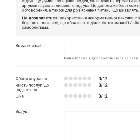
Відгук - це думка або оцінка людей, які бажають передати 
аргументацією залишеного відгука. Це допоможе багатьом пр
обговорення, а також для роз'яснення питань, що цікавлять.
Не дозволяється:
використання ненормативної лексики, по
безпідставні заяви, що ображають діяльність компанії і / або
самореклама.
Введіть email:
Ваш e-mail не відображатиметься на сайті
Обслуговування
0/12
Якість послуг, що
0/12
надаються
Ціна
0/12
Відгук: