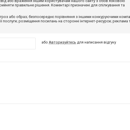
досвід або враження іншим користувачам нашого сайту з обов'язковою
ийняти правильне рішення. Коментарі призначені для спілкування та
гроз або образ; безпосереднє порівняння з іншими конкуруючими компа
 її послуги; розміщення посилань на сторонні інтернет-ресурси; реклама 
або
Авторизуйтесь
для написання відгуку