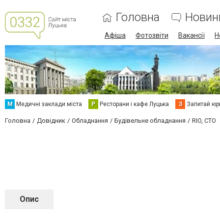
Головна
Новин
Афіша
Фотозвіти
Вакансії
Н
М
Медичні заклади міста
Р
Ресторани і кафе Луцька
З
Запитай юр
Головна
Довідник
Обладнання
Будівельне обладнання
RIO, СТО
Опис