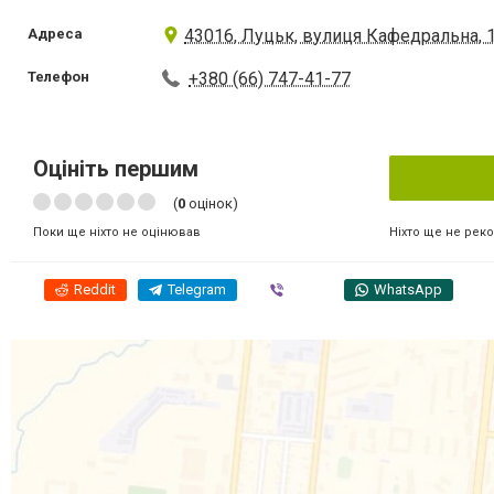
Адреса
43016, Луцьк, вулиця Кафедральна, 
Телефон
+380 (66) 747-41-77
Оцініть першим
(
0
оцінок)
Ніхто ще не рек
Поки ще ніхто не оцінював
Reddit
Telegram
Viber
WhatsApp