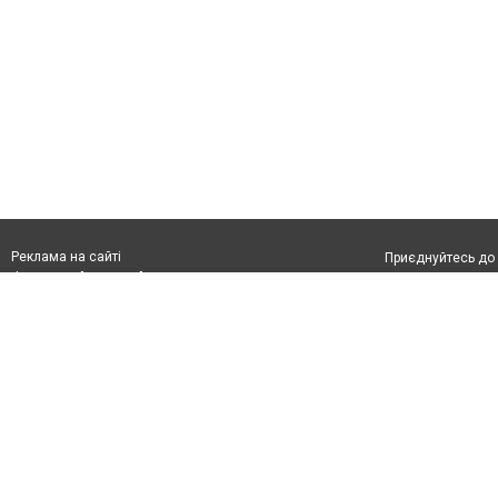
Реклама на сайті
Приєднуйтесь до 
Франшиза "CitySites"
З питань реклами:
Допускається цит
rek@citysites.ua
обов'язкового по
відкритого для по
якості джерела. 
Матеріали з плаш
"Політичні новини
Політика конфіде