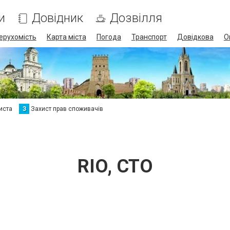
и
Довідник
Дозвілля
ерухомість
Карта міста
Погода
Транспорт
Довідкова
О
иста
З
Захист прав споживачів
RIO, СТО