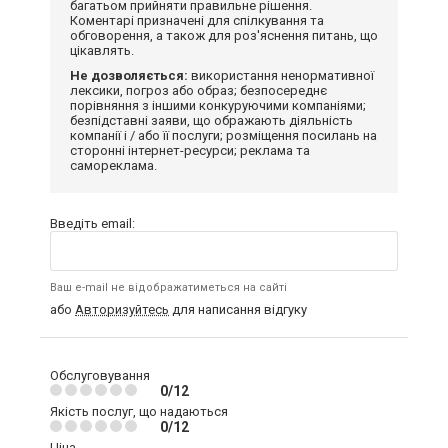
багатьом прийняти правильне рішення.
Коментарі призначені для спілкування та
обговорення, а також для роз'яснення питань, що
цікавлять.
Не дозволяється:
використання ненормативної
лексики, погроз або образ; безпосереднє
порівняння з іншими конкуруючими компаніями;
безпідставні заяви, що ображають діяльність
компанії і / або її послуги; розміщення посилань на
сторонні інтернет-ресурси; реклама та
самореклама.
Введіть email:
Ваш e-mail не відображатиметься на сайті
або
Авторизуйтесь
для написання відгуку
Обслуговування
0/12
Якість послуг, що надаються
0/12
Ціна