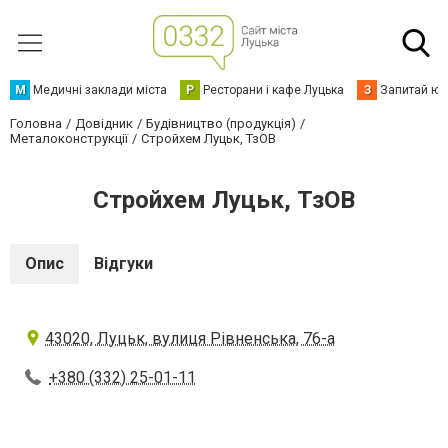
М
Медичні заклади міста
Р
Ресторани і кафе Луцька
З
Запитай юр
Головна
Довідник
Будівництво (продукція)
Металоконструкції
Стройхем Луцьк, ТзОВ
Стройхем Луцьк, ТзОВ
Опис
Відгуки
43020, Луцьк, вулиця Рівненська, 76-а
+380 (332) 25-01-11