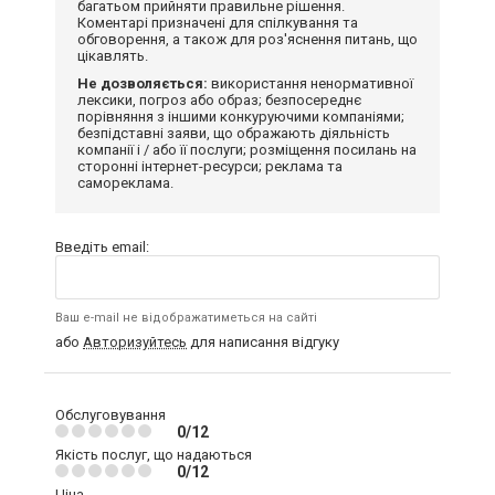
багатьом прийняти правильне рішення.
Коментарі призначені для спілкування та
обговорення, а також для роз'яснення питань, що
цікавлять.
Не дозволяється:
використання ненормативної
лексики, погроз або образ; безпосереднє
порівняння з іншими конкуруючими компаніями;
безпідставні заяви, що ображають діяльність
компанії і / або її послуги; розміщення посилань на
сторонні інтернет-ресурси; реклама та
самореклама.
Введіть email:
Ваш e-mail не відображатиметься на сайті
або
Авторизуйтесь
для написання відгуку
Обслуговування
0/12
Якість послуг, що надаються
0/12
Ціна