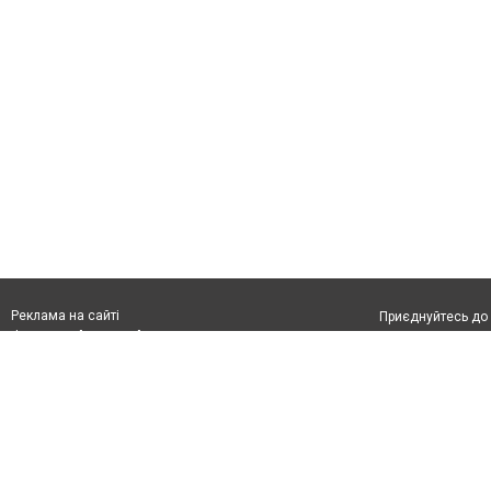
Реклама на сайті
Приєднуйтесь до 
Франшиза "CitySites"
З питань реклами:
Допускається цит
rek@citysites.ua
обов'язкового по
відкритого для по
якості джерела. 
Матеріали з плаш