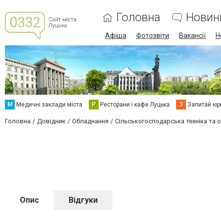
Головна
Новин
Афіша
Фотозвіти
Вакансії
Н
М
Медичні заклади міста
Р
Ресторани і кафе Луцька
З
Запитай юр
Головна
Довідник
Обладнання
Сільськогосподарська техніка та 
Опис
Відгуки