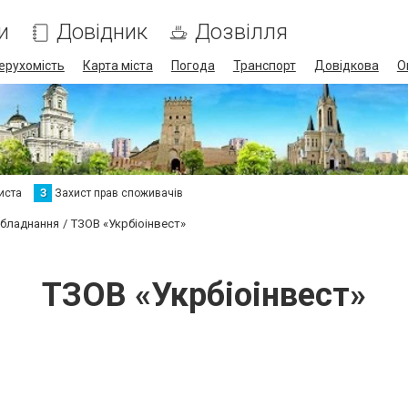
и
Довідник
Дозвілля
ерухомість
Карта міста
Погода
Транспорт
Довідкова
О
иста
З
Захист прав споживачів
обладнання
ТЗОВ «Укрбіоінвест»
ТЗОВ «Укрбіоінвест»