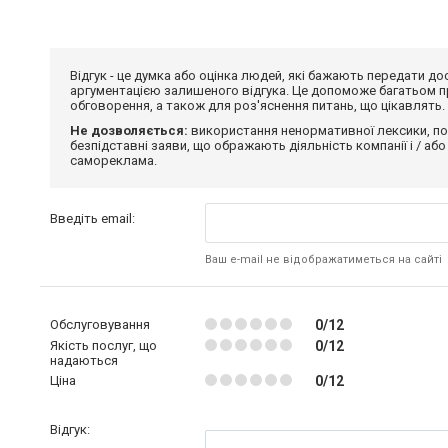
Відгук - це думка або оцінка людей, які бажають передати 
аргументацією залишеного відгука. Це допоможе багатьом пр
обговорення, а також для роз'яснення питань, що цікавлять.
Не дозволяється:
використання ненормативної лексики, по
безпідставні заяви, що ображають діяльність компанії і / або
самореклама.
Введіть email:
Ваш e-mail не відображатиметься на сайті
Обслуговування
0/12
Якість послуг, що
0/12
надаються
Ціна
0/12
Відгук: