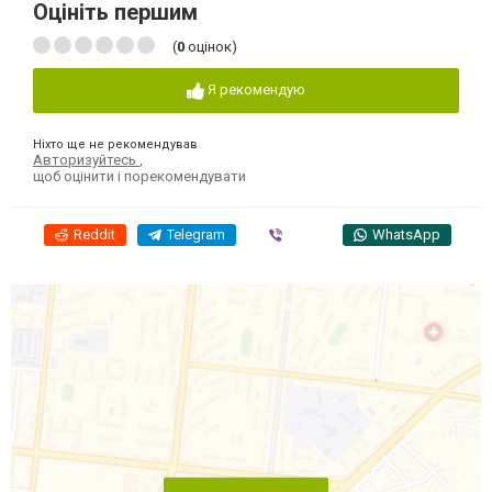
Оцініть першим
(
0
оцінок)
Я рекомендую
Ніхто ще не рекомендував
Авторизуйтесь
,
щоб оцінити і порекомендувати
Reddit
Telegram
Viber
WhatsApp