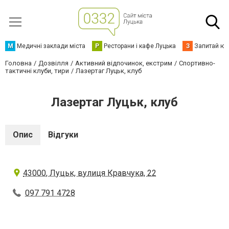
М
Медичні заклади міста
Р
Ресторани і кафе Луцька
З
Запитай юр
Головна
Дозвілля
Активний відпочинок, екстрим
Спортивно-
тактичні клуби, тири
Лазертаг Луцьк, клуб
Лазертаг Луцьк, клуб
Опис
Відгуки
43000, Луцьк, вулиця Кравчука, 22
097 791 4728