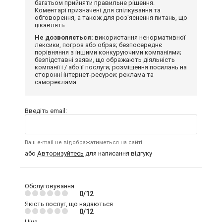
багатьом прийняти правильне рішення.
Коментарі призначені для спілкування та
обговорення, а також для роз'яснення питань, що
цікавлять.
Не дозволяється:
використання ненормативної
лексики, погроз або образ; безпосереднє
порівняння з іншими конкуруючими компаніями;
безпідставні заяви, що ображають діяльність
компанії і / або її послуги; розміщення посилань на
сторонні інтернет-ресурси; реклама та
самореклама.
Введіть email:
Ваш e-mail не відображатиметься на сайті
або
Авторизуйтесь
для написання відгуку
Обслуговування
0/12
Якість послуг, що надаються
0/12
Ціна