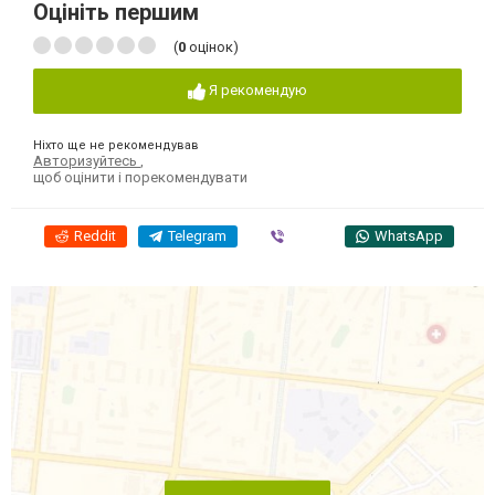
Оцініть першим
(
0
оцінок)
Я рекомендую
Ніхто ще не рекомендував
Авторизуйтесь
,
щоб оцінити і порекомендувати
Reddit
Telegram
Viber
WhatsApp