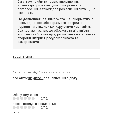
багатьом прийняти правильне рішення.
Коментарі призначені для спілкування та
обговорення, а також для роз'яснення питань, що
цікавлять.
Не дозволяється:
використання ненормативної
лексики, погроз або образ; безпосереднє
порівняння з іншими конкуруючими компаніями;
безпідставні заяви, що ображають діяльність
компанії і / або її послуги; розміщення посилань на
сторонні інтернет-ресурси; реклама та
самореклама.
Введіть email:
Ваш e-mail не відображатиметься на сайті
або
Авторизуйтесь
для написання відгуку
Обслуговування
0/12
Якість послуг, що надаються
0/12
Ціна