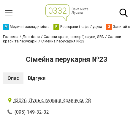
М
Медичні заклади міста
Р
Ресторани і кафе Луцька
З
Запитай юр
Головна
Дозвілля
Салони краси, солярії, сауни, SPA
Салони
краси та перукарні
Сімейна перукарня №23
Сімейна перукарня №23
Опис
Відгуки
43026, Луцьк, вулиця Кравчука, 28
(095) 149-32-32