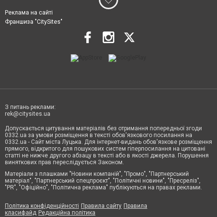
Реклама на сайті
Франшиза "CitySites"
З питань реклами:
rek@citysites.ua
Допускається цитування матеріалів без отримання попередньої згоди
0332.ua за умови розміщення в тексті обов'язкового посилання на
0332.ua - Сайт міста Луцька. Для інтернет-видань обов'язкове розміщення
прямого, відкритого для пошукових систем гіперпосилання на цитовані
статті не нижче другого абзацу в тексті або в якості джерела. Порушення
виняткових прав переслідується Законом.
Матеріали з плашками "Новини компаній", "Промо", "Партнерський
матеріал", "Партнерський спецпроєкт", "Політичні новини", "Пресреліз",
"PR", "Офіційно", "Політична реклама" публікуються на правах реклами.
Політика конфіденційності
Правила сайту
Правила
класифайд
Редакційна політика