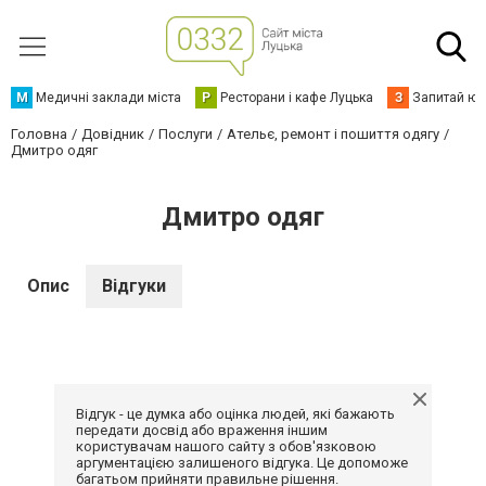
М
Медичні заклади міста
Р
Ресторани і кафе Луцька
З
Запитай юр
Головна
Довідник
Послуги
Ательє, ремонт і пошиття одягу
Дмитро одяг
Дмитро одяг
Опис
Відгуки
Відгук - це думка або оцінка людей, які бажають
передати досвід або враження іншим
користувачам нашого сайту з обов'язковою
аргументацією залишеного відгука. Це допоможе
багатьом прийняти правильне рішення.