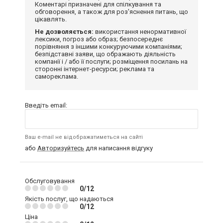
Коментарі призначені для спілкування та
обговорення, а також для роз'яснення питань, що
цікавлять.
Не дозволяється:
використання ненормативної
лексики, погроз або образ; безпосереднє
порівняння з іншими конкуруючими компаніями;
безпідставні заяви, що ображають діяльність
компанії і / або її послуги; розміщення посилань на
сторонні інтернет-ресурси; реклама та
самореклама.
Введіть email:
Ваш e-mail не відображатиметься на сайті
або
Авторизуйтесь
для написання відгуку
Обслуговування
0/12
Якість послуг, що надаються
0/12
Ціна