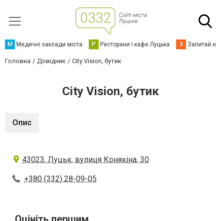
М
Медичні заклади міста
Р
Ресторани і кафе Луцька
З
Запитай юр
Головна
Довідник
City Vision, бутик
City Vision, бутик
Опис
43023, Луцьк, вулиця Конякіна, 30
+380 (332) 28-09-05
Оцініть першим