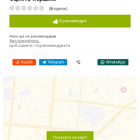
(
0
оцінок)
Я рекомендую
Ніхто ще не рекомендував
Авторизуйтесь
,
щоб оцінити і порекомендувати
Reddit
Telegram
Viber
WhatsApp
Показати на карті