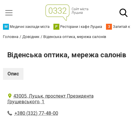
М
Медичні заклади міста
Р
Ресторани і кафе Луцька
З
Запитай юр
Головна
Довідник
Віденська оптика, мережа салонів
Віденська оптика, мережа салонів
Опис
43005, Луцьк, проспект Президента
Грушевського, 1
+380 (332) 77-48-00