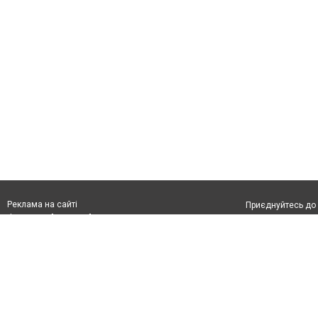
Реклама на сайті
Приєднуйтесь до 
Франшиза "CitySites"
З питань реклами:
Допускається цит
rek@citysites.ua
обов'язкового по
відкритого для по
якості джерела. 
Матеріали з плаш