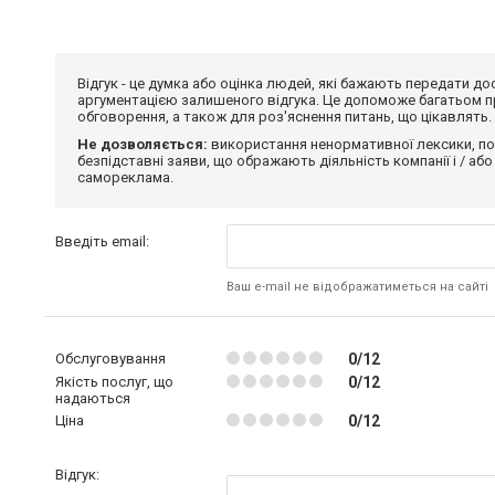
Відгук - це думка або оцінка людей, які бажають передати 
аргументацією залишеного відгука. Це допоможе багатьом пр
обговорення, а також для роз'яснення питань, що цікавлять.
Не дозволяється:
використання ненормативної лексики, по
безпідставні заяви, що ображають діяльність компанії і / або
самореклама.
Введіть email:
Ваш e-mail не відображатиметься на сайті
Обслуговування
0/12
Якість послуг, що
0/12
надаються
Ціна
0/12
Відгук: