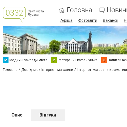
Головна
Новин
Афіша
Фотозвіти
Вакансії
Н
М
Медичні заклади міста
Р
Ресторани і кафе Луцька
З
Запитай юр
Головна
Довідник
Інтернет-магазини
Інтернет-магазини косметик
Опис
Відгуки