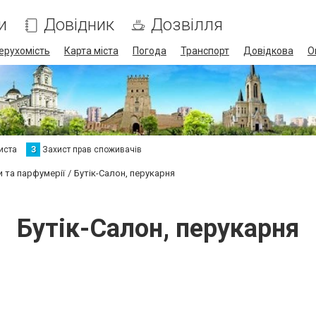
и
Довідник
Дозвілля
ерухомість
Карта міста
Погода
Транспорт
Довідкова
О
иста
З
Захист прав споживачів
и та парфумерії
Бутік-Салон, перукарня
Бутік-Салон, перукарня