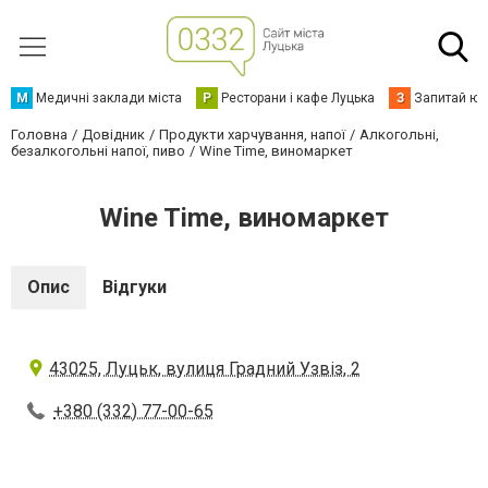
М
Медичні заклади міста
Р
Ресторани і кафе Луцька
З
Запитай юр
Головна
Довідник
Продукти харчування, напої
Алкогольні,
безалкогольні напої, пиво
Wine Time, виномаркет
Wine Time, виномаркет
Опис
Відгуки
43025, Луцьк, вулиця Градний Узвіз, 2
+380 (332) 77-00-65