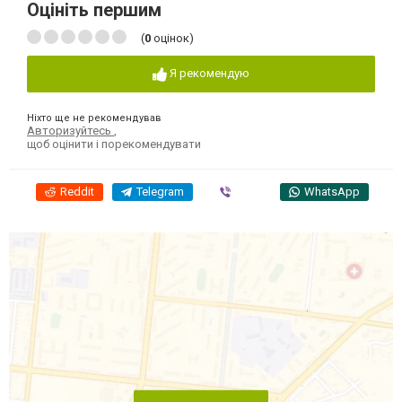
Оцініть першим
(
0
оцінок)
Я рекомендую
Ніхто ще не рекомендував
Авторизуйтесь
,
щоб оцінити і порекомендувати
Reddit
Telegram
Viber
WhatsApp