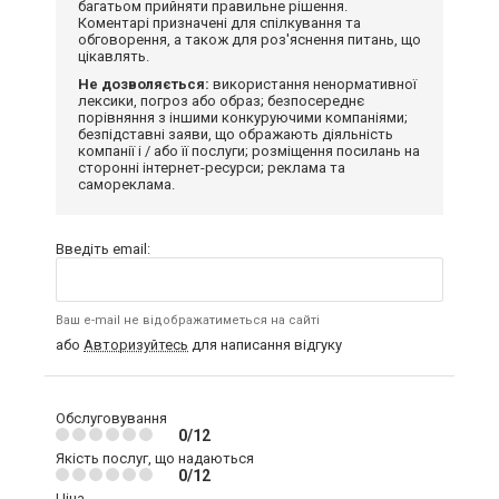
багатьом прийняти правильне рішення.
Коментарі призначені для спілкування та
обговорення, а також для роз'яснення питань, що
цікавлять.
Не дозволяється:
використання ненормативної
лексики, погроз або образ; безпосереднє
порівняння з іншими конкуруючими компаніями;
безпідставні заяви, що ображають діяльність
компанії і / або її послуги; розміщення посилань на
сторонні інтернет-ресурси; реклама та
самореклама.
Введіть email:
Ваш e-mail не відображатиметься на сайті
або
Авторизуйтесь
для написання відгуку
Обслуговування
0/12
Якість послуг, що надаються
0/12
Ціна