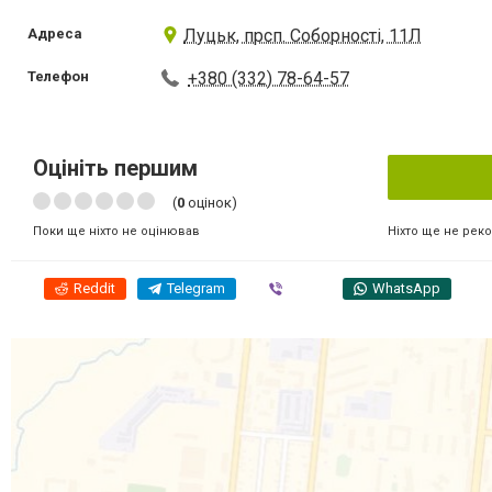
Адреса
Луцьк, прсп. Соборності, 11Л
Телефон
+380 (332) 78-64-57
Оцініть першим
(
0
оцінок)
Ніхто ще не рек
Поки ще ніхто не оцінював
Reddit
Telegram
Viber
WhatsApp