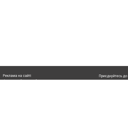
Реклама на сайті
Приєднуйтесь до 
Франшиза "CitySites"
З питань реклами:
Допускається цит
rek@citysites.ua
обов'язкового по
відкритого для по
якості джерела. 
Матеріали з плаш
"Політичні новини