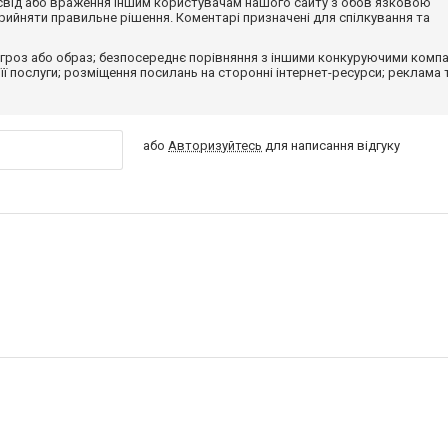
досвід або враження іншим користувачам нашого сайту з обов'язковою
ийняти правильне рішення. Коментарі призначені для спілкування та
гроз або образ; безпосереднє порівняння з іншими конкуруючими компа
 її послуги; розміщення посилань на сторонні інтернет-ресурси; реклама 
або
Авторизуйтесь
для написання відгуку