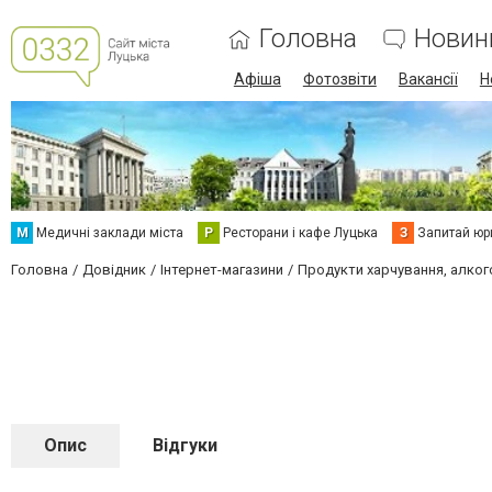
Головна
Новин
Афіша
Фотозвіти
Вакансії
Н
М
Медичні заклади міста
Р
Ресторани і кафе Луцька
З
Запитай юр
Головна
Довідник
Інтернет-магазини
Продукти харчування, алког
Опис
Відгуки