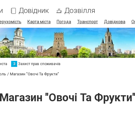
и
Довідник
Дозвілля
ерухомість
Карта міста
Погода
Транспорт
Довідкова
О
иста
З
Захист прав споживачів
оль
Магазин "Овочі Та Фрукти"
Магазин "Овочі Та Фрукти