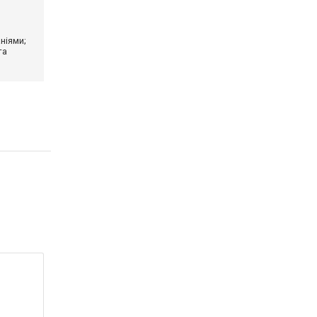
ніями;
та