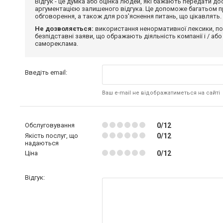
Відгук - це думка або оцінка людей, які бажають передати 
аргументацією залишеного відгука. Це допоможе багатьом пр
обговорення, а також для роз'яснення питань, що цікавлять.
Не дозволяється:
використання ненормативної лексики, по
безпідставні заяви, що ображають діяльність компанії і / або
самореклама.
Введіть email:
Ваш e-mail не відображатиметься на сайті
Обслуговування
0/12
Якість послуг, що
0/12
надаються
Ціна
0/12
Відгук: