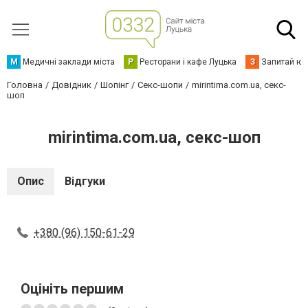
М
Медичні заклади міста
Р
Ресторани і кафе Луцька
З
Запитай юр
Головна
Довідник
Шопінг
Секс-шопи
mirintima.com.ua, секс-
шоп
mirintima.com.ua, секс-шоп
Опис
Відгуки
+380 (96) 150-61-29
Оцініть першим