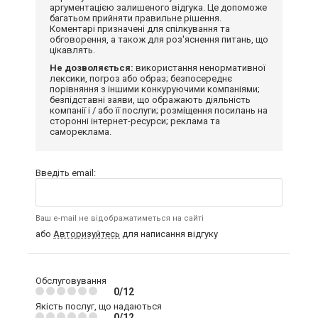
аргументацією залишеного відгука. Це допоможе
багатьом прийняти правильне рішення.
Коментарі призначені для спілкування та
обговорення, а також для роз'яснення питань, що
цікавлять.
Не дозволяється:
використання ненормативної
лексики, погроз або образ; безпосереднє
порівняння з іншими конкуруючими компаніями;
безпідставні заяви, що ображають діяльність
компанії і / або її послуги; розміщення посилань на
сторонні інтернет-ресурси; реклама та
самореклама.
Введіть email:
Ваш e-mail не відображатиметься на сайті
або
Авторизуйтесь
для написання відгуку
Обслуговування
0/12
Якість послуг, що надаються
0/12