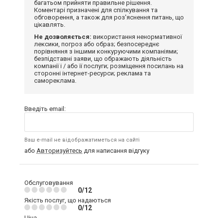
багатьом прийняти правильне рішення.
Коментарі призначені для спілкування та
обговорення, а також для роз'яснення питань, що
цікавлять.
Не дозволяється:
використання ненормативної
лексики, погроз або образ; безпосереднє
порівняння з іншими конкуруючими компаніями;
безпідставні заяви, що ображають діяльність
компанії і / або її послуги; розміщення посилань на
сторонні інтернет-ресурси; реклама та
самореклама.
Введіть email:
Ваш e-mail не відображатиметься на сайті
або
Авторизуйтесь
для написання відгуку
Обслуговування
0/12
Якість послуг, що надаються
0/12
Ціна