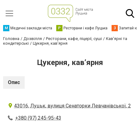
М
Медичні заклади міста
Р
Ресторани і кафе Луцька
З
Запитай юр
Головна
Дозвілля
Ресторани, кафе, піцерії, суші
Кав'ярні та
кондитерські
Цукерня, кав’ярня
Цукерня, кав’ярня
Опис
43016, Луцьк, вулиця Сенаторки Левчанівської, 2
+380 (97) 245-95-43