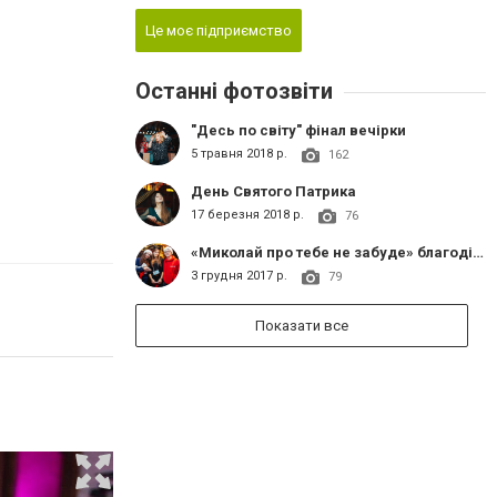
Це моє підприємство
Останні фотозвіти
"Десь по світу" фінал вечірки
5 травня 2018 р.
162
День Святого Патрика
17 березня 2018 р.
76
«Миколай про тебе не забуде» благодійний концерт
3 грудня 2017 р.
79
Показати все