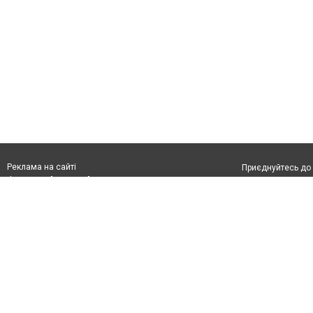
Реклама на сайті
Приєднуйтесь до 
Франшиза "CitySites"
З питань реклами:
Допускається цит
rek@citysites.ua
обов'язкового по
відкритого для по
якості джерела. 
Матеріали з плаш
"Політичні новини
Політика конфіде