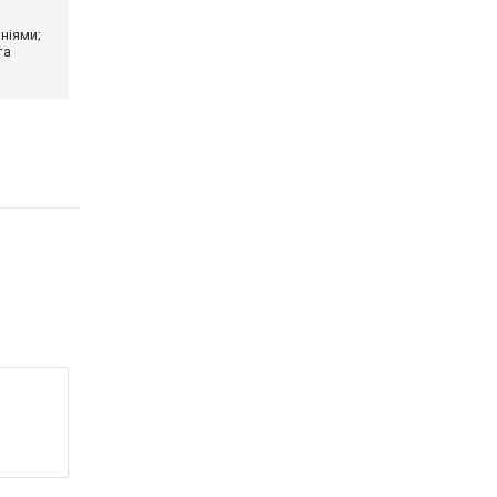
ніями;
та