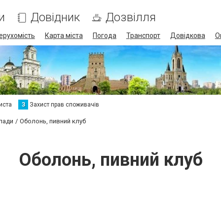
и
Довідник
Дозвілля
ерухомість
Карта міста
Погода
Транспорт
Довідкова
О
иста
З
Захист прав споживачів
клади
Оболонь, пивний клуб
Оболонь, пивний клуб