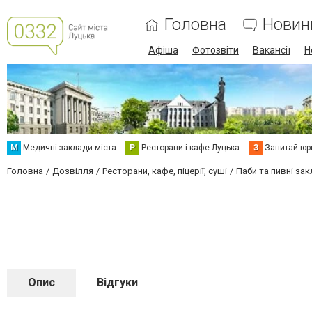
Головна
Новин
Афіша
Фотозвіти
Вакансії
Н
М
Медичні заклади міста
Р
Ресторани і кафе Луцька
З
Запитай юр
Головна
Дозвілля
Ресторани, кафе, піцерії, суші
Паби та пивні за
Опис
Відгуки