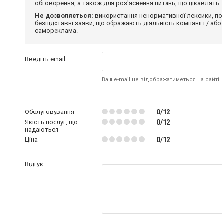
обговорення, а також для роз'яснення питань, що цікавлять.
Не дозволяється:
використання ненормативної лексики, по
безпідставні заяви, що ображають діяльність компанії і / або
самореклама.
Введіть email:
Ваш e-mail не відображатиметься на сайті
Обслуговування
0/12
Якість послуг, що
0/12
надаються
Ціна
0/12
Відгук: