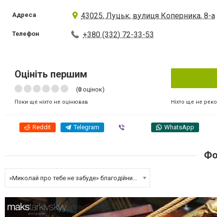
Адреса
43025, Луцьк, вулиця Коперника, 8-а
Телефон
+380 (332) 72-33-53
Оцініть першим
(
0
оцінок)
Ніхто ще не рек
Поки ще ніхто не оцінював
Reddit
Telegram
Viber
WhatsApp
Фо
«Миколай про тебе не забуде» благодійний концерт