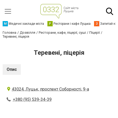
М
Медичні заклади міста
Р
Ресторани і кафе Луцька
З
Запитай юр
Головна
Дозвілля
Ресторани, кафе, піцерії, суші
Піцерії
Теревені, піцерія
Теревені, піцерія
Опис
43024, Луцьк, проспект Соборності, 9-а
+380 (95) 539-34-39