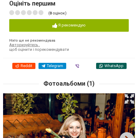
Оцініть першим
(
0
оцінок)
Я рекомендую
Ніхто ще не рекомендував
Авторизуйтесь
,
щоб оцінити і порекомендувати
Reddit
Telegram
Viber
WhatsApp
Фотоальбоми (1)