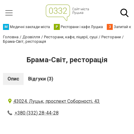
М
Медичні заклади міста
Р
Ресторани і кафе Луцька
З
Запитай юр
Головна
Дозвілля
Ресторани, кафе, піцерії, суші
Ресторани
Брама-Світ, ресторація
Брама-Світ, ресторація
Опис
Відгуки (3)
43024, Луцьк, проспект Соборності, 43
+380 (332) 28-44-28