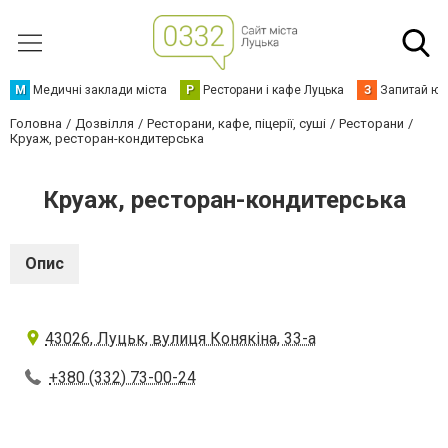
М
Медичні заклади міста
Р
Ресторани і кафе Луцька
З
Запитай юр
Головна
Дозвілля
Ресторани, кафе, піцерії, суші
Ресторани
Круаж, ресторан-кондитерська
Круаж, ресторан-кондитерська
Опис
43026, Луцьк, вулиця Конякіна, 33-а
+380 (332) 73-00-24