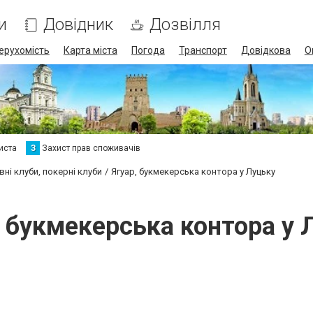
и
Довідник
Дозвілля
ерухомість
Карта міста
Погода
Транспорт
Довідкова
О
иста
З
Захист прав споживачів
вні клуби, покерні клуби
Ягуар, букмекерська контора у Луцьку
, букмекерська контора у 