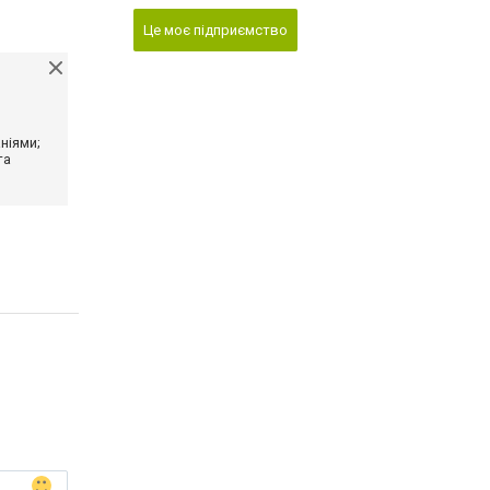
Це моє підприємство
ніями;
та