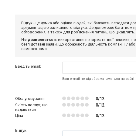
Відгук - це думка або оцінка людей, які бажають передати 
аргументацією залишеного відгука. Це допоможе багатьом пр
обговорення, а також для роз'яснення питань, що цікавлять.
Не дозволяється:
використання ненормативної лексики, по
безпідставні заяви, що ображають діяльність компанії і / або
самореклама.
Введіть email:
Ваш e-mail не відображатиметься на сайті
Обслуговування
0/12
Якість послуг, що
0/12
надаються
Ціна
0/12
Відгук: