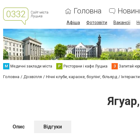
Головна
Новин
Афіша
Фотозвіти
Вакансії
Н
М
Медичні заклади міста
Р
Ресторани і кафе Луцька
З
Запитай юр
Головна
Дозвілля
Нічні клуби, караоке, боулінг, більярд
Інтеракти
Ягуар
Опис
Відгуки