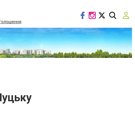
голошення
Луцьку