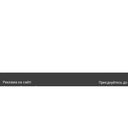
Реклама на сайті
Приєднуйтесь до 
Франшиза "CitySites"
З питань реклами:
Допускається цит
rek@citysites.ua
обов'язкового по
відкритого для по
якості джерела. 
Матеріали з плаш