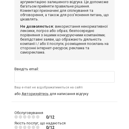
аргументацією залишеного відгука. Це допоможе
багатьом прийняти правильне рішення.
Коментарі призначені для спілкування та
обговорення, а також для роз'яснення питань, що
цікавлять.
Не дозволяється:
використання ненормативної
лексики, погроз або образ; безпосереднє
порівняння з іншими конкуруючими компаніями;
безпідставні заяви, що ображають діяльність
компанії і / або її послуги; розміщення посилань на
сторонні інтернет-ресурси; реклама та
самореклама.
Введіть email:
Ваш e-mail не відображатиметься на сайті
або
Авторизуйтесь
для написання відгуку
Обслуговування
0/12
Якість послуг, що надаються
0/12