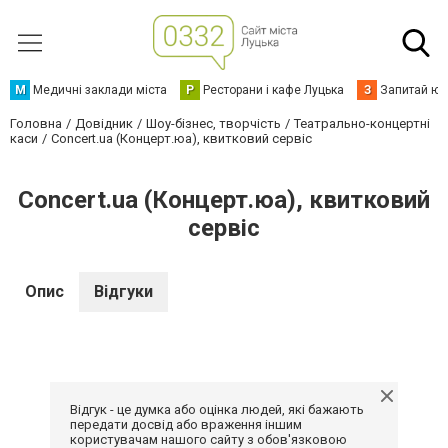
М
Медичні заклади міста
Р
Ресторани і кафе Луцька
З
Запитай юр
Головна
Довідник
Шоу-бізнес, творчість
Театрально-концертні
каси
Concert.ua (Концерт.юа), квитковий сервіс
Concert.ua (Концерт.юа), квитковий
сервіс
Опис
Відгуки
Відгук - це думка або оцінка людей, які бажають
передати досвід або враження іншим
користувачам нашого сайту з обов'язковою