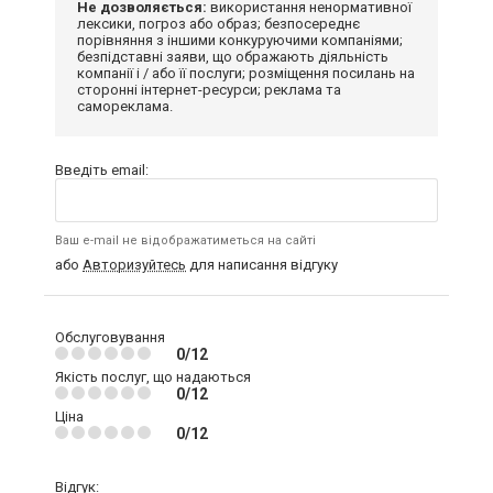
Не дозволяється:
використання ненормативної
лексики, погроз або образ; безпосереднє
порівняння з іншими конкуруючими компаніями;
безпідставні заяви, що ображають діяльність
компанії і / або її послуги; розміщення посилань на
сторонні інтернет-ресурси; реклама та
самореклама.
Введіть email:
Ваш e-mail не відображатиметься на сайті
або
Авторизуйтесь
для написання відгуку
Обслуговування
0/12
Якість послуг, що надаються
0/12
Ціна
0/12
Відгук: