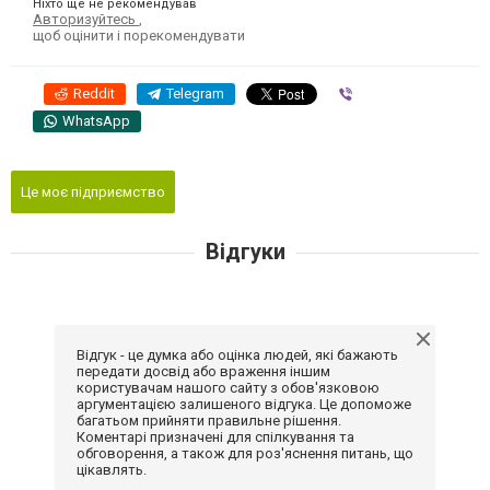
Ніхто ще не рекомендував
Авторизуйтесь
,
щоб оцінити і порекомендувати
Reddit
Telegram
Viber
WhatsApp
Це моє підприємство
Відгуки
Відгук - це думка або оцінка людей, які бажають
передати досвід або враження іншим
користувачам нашого сайту з обов'язковою
аргументацією залишеного відгука. Це допоможе
багатьом прийняти правильне рішення.
Коментарі призначені для спілкування та
обговорення, а також для роз'яснення питань, що
цікавлять.