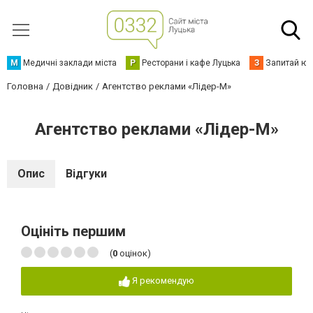
М
Медичні заклади міста
Р
Ресторани і кафе Луцька
З
Запитай юр
Головна
Довідник
Агентство реклами «Лідер-М»
Агентство реклами «Лідер-М»
Опис
Відгуки
Оцініть першим
(
0
оцінок)
Я рекомендую